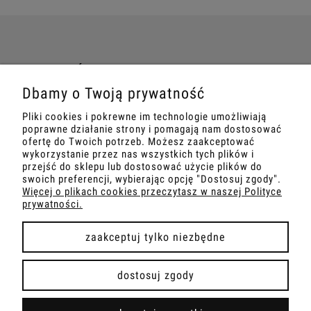
TWOJE ZAMÓWIENIE
Dbamy o Twoją prywatność
INFORMACJE
Pliki cookies i pokrewne im technologie umożliwiają
poprawne działanie strony i pomagają nam dostosować
MARKETING
ofertę do Twoich potrzeb. Możesz zaakceptować
wykorzystanie przez nas wszystkich tych plików i
przejść do sklepu lub dostosować użycie plików do
SZKOLENIA
swoich preferencji, wybierając opcję "Dostosuj zgody".
Więcej o plikach cookies przeczytasz w naszej Polityce
prywatności.
zaakceptuj tylko niezbędne
pokaż pełną wersję strony
dostosuj zgody
Sklep internetowy Shoper Premium