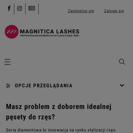
Zarejestruj się
Zaloguj się
OPCJE PRZEGLĄDANIA
Kategorie: [...]
Masz problem z doborem idealnej
pęsety do rzęs?
Kolekcja: (wybierz)
Seria diamentowa to innowacja na rynku stylizacji rzęs.
Cena: (wybierz)