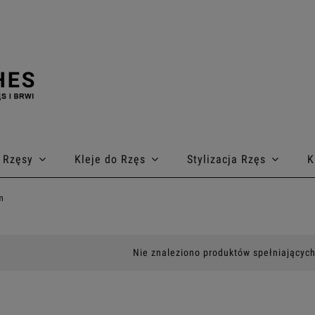
Rzęsy
Kleje do Rzęs
Stylizacja Rzęs
K
m
Nie znaleziono produktów spełniających