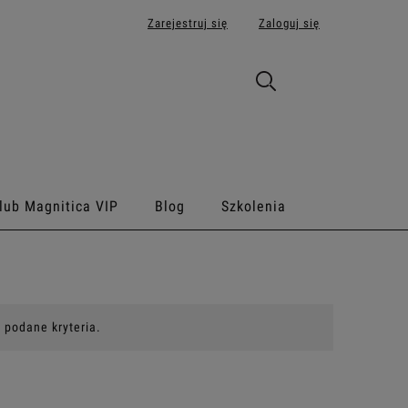
Zarejestruj się
Zaloguj się
lub Magnitica VIP
Blog
Szkolenia
 podane kryteria.