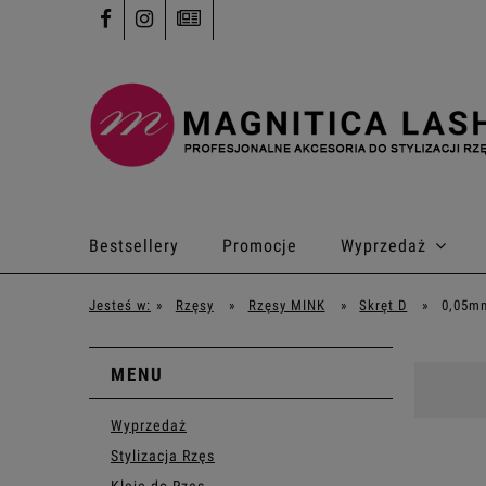
Bestsellery
Promocje
Wyprzedaż
Kontakt
Jesteś w:
»
Rzęsy
»
Rzęsy MINK
»
Skręt D
»
0,05m
MENU
Wyprzedaż
Stylizacja Rzęs