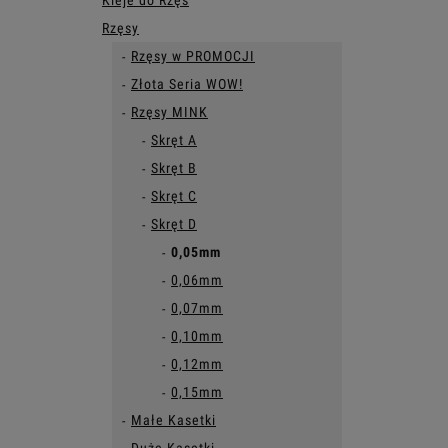
Kleje do Rzęs
Rzęsy
Rzęsy w PROMOCJI
Złota Seria WOW!
Rzęsy MINK
Skręt A
Skręt B
Skręt C
Skręt D
0,05mm
0,06mm
0,07mm
0,10mm
0,12mm
0,15mm
Małe Kasetki