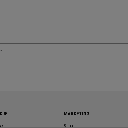
e:
CJE
MARKETING
zy
O nas