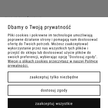
TWOJE ZAMÓWIENIE
Dbamy o Twoją prywatność
INFORMACJE
Pliki cookies i pokrewne im technologie umożliwiają
poprawne działanie strony i pomagają nam dostosować
MARKETING
ofertę do Twoich potrzeb. Możesz zaakceptować
wykorzystanie przez nas wszystkich tych plików i
przejść do sklepu lub dostosować użycie plików do
SZKOLENIA
swoich preferencji, wybierając opcję "Dostosuj zgody".
Więcej o plikach cookies przeczytasz w naszej Polityce
prywatności.
zaakceptuj tylko niezbędne
pokaż pełną wersję strony
dostosuj zgody
Sklep internetowy Shoper Premium
zaakceptuj wszystkie