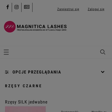
Zarejestruj się
Zaloguj się
OPCJE PRZEGLĄDANIA
Kategorie: [...]
RZĘSY CZARNE
Kolekcja: (wybierz)
Rzęsy SILK jedwabne
Profil: (wybierz)
Dostępność:
Wysyłka w: