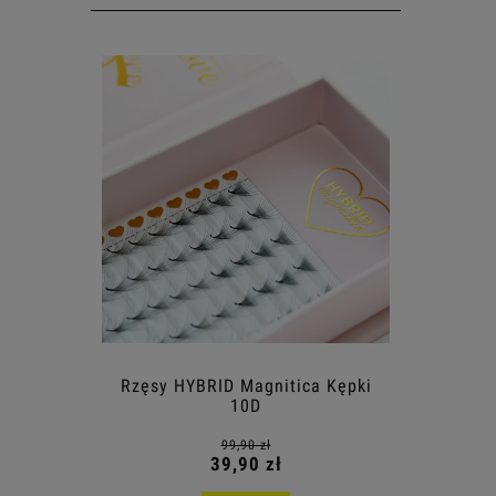
Rzęsy HYBRID Magnitica Kępki
10D
99,90 zł
39,90 zł