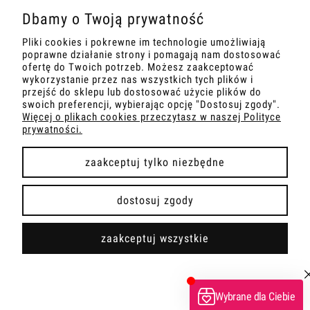
Dbamy o Twoją prywatność
INFORMACJE
Pliki cookies i pokrewne im technologie umożliwiają
poprawne działanie strony i pomagają nam dostosować
MARKETING
ofertę do Twoich potrzeb. Możesz zaakceptować
wykorzystanie przez nas wszystkich tych plików i
przejść do sklepu lub dostosować użycie plików do
SZKOLENIA
swoich preferencji, wybierając opcję "Dostosuj zgody".
Więcej o plikach cookies przeczytasz w naszej Polityce
prywatności.
zaakceptuj tylko niezbędne
pokaż pełną wersję strony
dostosuj zgody
Sklep internetowy Shoper Premium
zaakceptuj wszystkie