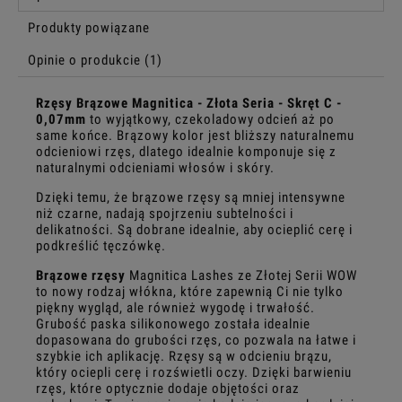
Produkty powiązane
Opinie o produkcie (1)
Rzęsy Brązowe Magnitica - Złota Seria
- Skręt C -
0,07mm
to wyjątkowy, czekoladowy odcień aż po
same końce. Brązowy kolor jest bliższy naturalnemu
odcieniowi rzęs, dlatego idealnie komponuje się z
naturalnymi odcieniami włosów i skóry.
Dzięki temu, że brązowe rzęsy są mniej intensywne
niż czarne, nadają spojrzeniu subtelności i
delikatności. Są dobrane idealnie, aby ocieplić cerę i
podkreślić tęczówkę.
Brązowe rzęsy
Magnitica Lashes ze Złotej Serii WOW
to nowy rodzaj włókna, które zapewnią Ci nie tylko
piękny wygląd, ale również wygodę i trwałość.
Grubość paska silikonowego została idealnie
dopasowana do grubości rzęs, co pozwala na łatwe i
szybkie ich aplikację. Rzęsy są w odcieniu brązu,
który ociepli cerę i rozświetli oczy. Dzięki barwieniu
rzęs, które optycznie dodaje objętości oraz