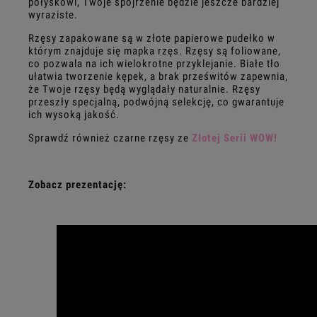
połyskowi, Twoje spojrzenie będzie jeszcze bardziej
wyraziste.
Rzęsy zapakowane są w złote papierowe pudełko w
którym znajduje się mapka rzęs. Rzęsy są foliowane,
co pozwala na ich wielokrotne przyklejanie. Białe tło
ułatwia tworzenie kępek, a brak prześwitów zapewnia,
że Twoje rzęsy będą wyglądały naturalnie. Rzęsy
przeszły specjalną, podwójną selekcję, co gwarantuje
ich wysoką jakość.
Sprawdź również czarne rzęsy ze
Złotej Serii WOW!
Zobacz prezentację: