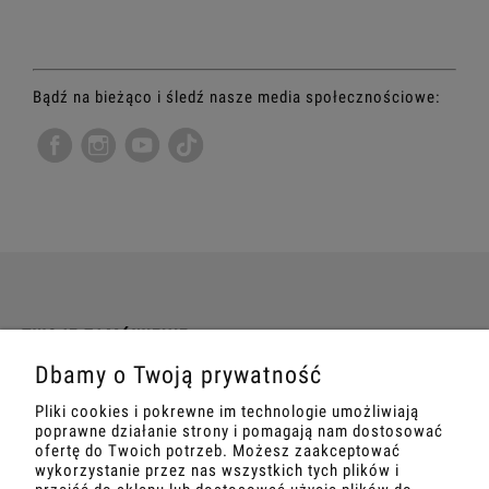
Bądź na bieżąco i śledź nasze media społecznościowe:
TWOJE ZAMÓWIENIE
Dbamy o Twoją prywatność
INFORMACJE
Pliki cookies i pokrewne im technologie umożliwiają
poprawne działanie strony i pomagają nam dostosować
MARKETING
ofertę do Twoich potrzeb. Możesz zaakceptować
wykorzystanie przez nas wszystkich tych plików i