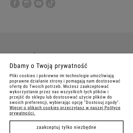
TWOJE ZAMÓWIENIE
Dbamy o Twoją prywatność
INFORMACJE
Pliki cookies i pokrewne im technologie umożliwiają
poprawne działanie strony i pomagają nam dostosować
MARKETING
ofertę do Twoich potrzeb. Możesz zaakceptować
wykorzystanie przez nas wszystkich tych plików i
przejść do sklepu lub dostosować użycie plików do
SZKOLENIA
swoich preferencji, wybierając opcję "Dostosuj zgody".
Więcej o plikach cookies przeczytasz w naszej Polityce
prywatności.
zaakceptuj tylko niezbędne
pokaż pełną wersję strony