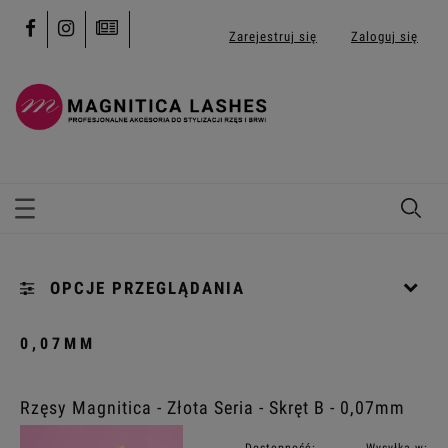
Zarejestruj się
Zaloguj się
OPCJE PRZEGLĄDANIA
Kategorie: [...]
0,07MM
Kolekcja: (wybierz)
Rzęsy Magnitica - Złota Seria - Skręt B - 0,07mm
Profil: (wybierz)
Dostępność:
Wysyłka w: