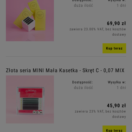
duża ilość
1 dni
Grubość: (wybierz)
69,90 zł
Długość: (wybierz)
zawiera 23.00% VAT, bez kosztów
dostawy
Cena: (wybierz)
Kup teraz
Promocja: (wybierz)
Złota seria MINI Mała Kasetka - Skręt C - 0,07 MIX
Dostępność:
Wysyłka w:
duża ilość
1 dni
45,90 zł
zawiera 23% VAT, bez kosztów
dostawy
Kup teraz