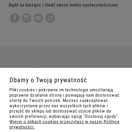
Bądź na bieżąco i śledź nasze media społecznościowe:
TWOJE ZAMÓWIENIE
Dbamy o Twoją prywatność
INFORMACJE
Pliki cookies i pokrewne im technologie umożliwiają
poprawne działanie strony i pomagają nam dostosować
MARKETING
ofertę do Twoich potrzeb. Możesz zaakceptować
wykorzystanie przez nas wszystkich tych plików i
przejść do sklepu lub dostosować użycie plików do
SZKOLENIA
swoich preferencji, wybierając opcję "Dostosuj zgody".
Więcej o plikach cookies przeczytasz w naszej Polityce
prywatności.