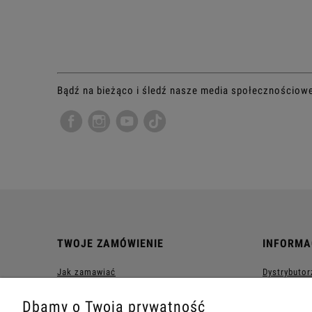
Bądź na bieżąco i śledź nasze media społecznościow
TWOJE ZAMÓWIENIE
INFORMA
Jak zamawiać
Dystrybutor
Klub Magnitica VIP
Polityka Pr
Dbamy o Twoją prywatność