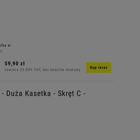
yłka w:
ni
59,90 zł
Kup teraz
zawiera 23.00% VAT, bez kosztów dostawy
- Duża Kasetka - Skręt C -