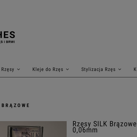
Rzęsy
Kleje do Rzęs
Stylizacja Rzęs
K
 BRĄZOWE
Rzęsy SILK Brązowe 
0,06mm