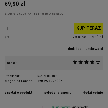
69,90 zł
zawiera 23.00% VAT, bez kosztów dostawy
KUP TERAZ
szt.
Zyskujesz
13
pkt [
?
]
dodaj do przechowalni
Ocena:
Producent:
Kod produktu:
Magnitica Lashes
5904978324227
zapytaj o produkt
poleć znajomemu
dodaj opinię