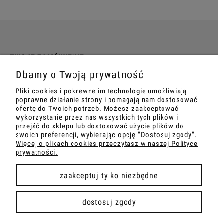
TWOJE ZAMÓWIENIE
Dbamy o Twoją prywatność
INFORMACJE
Pliki cookies i pokrewne im technologie umożliwiają
poprawne działanie strony i pomagają nam dostosować
MARKETING
ofertę do Twoich potrzeb. Możesz zaakceptować
wykorzystanie przez nas wszystkich tych plików i
przejść do sklepu lub dostosować użycie plików do
SZKOLENIA
swoich preferencji, wybierając opcję "Dostosuj zgody".
Więcej o plikach cookies przeczytasz w naszej Polityce
prywatności.
zaakceptuj tylko niezbędne
pokaż pełną wersję strony
dostosuj zgody
Sklep internetowy Shoper Premium