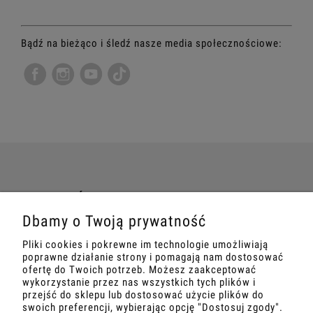
Bądź na bieżąco i śledź nasze media społecznościowe:
TWOJE ZAMÓWIENIE
Dbamy o Twoją prywatność
INFORMACJE
Pliki cookies i pokrewne im technologie umożliwiają
poprawne działanie strony i pomagają nam dostosować
MARKETING
ofertę do Twoich potrzeb. Możesz zaakceptować
wykorzystanie przez nas wszystkich tych plików i
przejść do sklepu lub dostosować użycie plików do
SZKOLENIA
swoich preferencji, wybierając opcję "Dostosuj zgody".