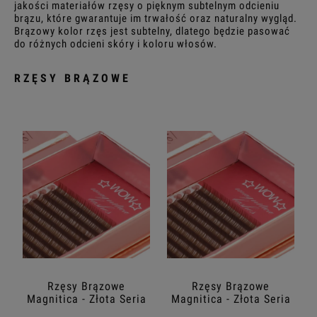
jakości materiałów rzęsy o pięknym subtelnym odcieniu
brązu, które gwarantuje im trwałość oraz naturalny wygląd.
Brązowy kolor rzęs jest subtelny, dlatego będzie pasować
Grubość: (wybierz)
do różnych odcieni skóry i koloru włosów.
Długość: (wybierz)
RZĘSY BRĄZOWE
Cena: (wybierz)
Promocja: (wybierz)
Rzęsy Brązowe
Rzęsy Brązowe
Magnitica - Złota Seria
Magnitica - Złota Seria
- Skręt C - 0,07mm
- Skręt C - 0,10mm