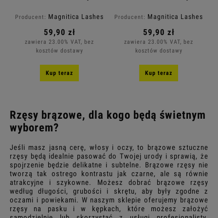
- 0,06mm
- 0,07mm
Magnitica Lashes
Magnitica Lashes
Producent:
Producent:
59,90 zł
59,90 zł
zawiera 23.00% VAT, bez
zawiera 23.00% VAT, bez
kosztów dostawy
kosztów dostawy
Kup teraz
Kup teraz
Rzęsy brązowe, dla kogo będą świetnym
wyborem?
Jeśli masz jasną cerę, włosy i oczy, to brązowe sztuczne
rzęsy będą idealnie pasować do Twojej urody i sprawią, że
spojrzenie będzie delikatne i subtelne. Brązowe rzęsy nie
tworzą tak ostrego kontrastu jak czarne, ale są równie
atrakcyjne i szykowne. Możesz dobrać brązowe rzęsy
według długości, grubości i skrętu, aby były zgodne z
oczami i powiekami. W naszym sklepie oferujemy brązowe
rzęsy na pasku i w kępkach, które możesz założyć
samodzielnie lub skorzystać z usługi profesjonalisty.