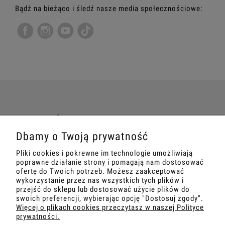
Bądź na bieżąco i śledź nasze media społecznościowe:
TWOJE ZAMÓWIENIE
Dbamy o Twoją prywatność
INFORMACJE
Pliki cookies i pokrewne im technologie umożliwiają
poprawne działanie strony i pomagają nam dostosować
MARKETING
ofertę do Twoich potrzeb. Możesz zaakceptować
wykorzystanie przez nas wszystkich tych plików i
przejść do sklepu lub dostosować użycie plików do
SZKOLENIA
swoich preferencji, wybierając opcję "Dostosuj zgody".
Więcej o plikach cookies przeczytasz w naszej Polityce
prywatności.