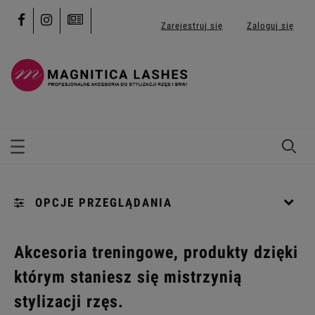
Zarejestruj się
Zaloguj się
OPCJE PRZEGLĄDANIA
Kategorie: [...]
Akcesoria treningowe, produkty dzięki
którym staniesz się mistrzynią
Kolekcja: (wybierz)
stylizacji rzęs.
Cena: (wybierz)