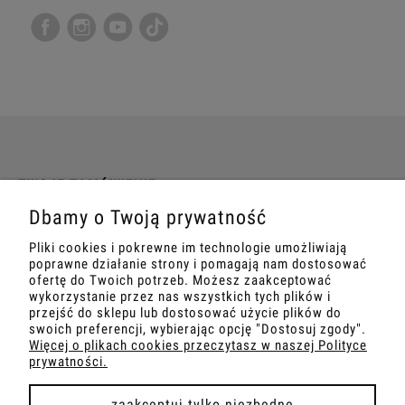
TWOJE ZAMÓWIENIE
Dbamy o Twoją prywatność
INFORMACJE
Pliki cookies i pokrewne im technologie umożliwiają
poprawne działanie strony i pomagają nam dostosować
MARKETING
ofertę do Twoich potrzeb. Możesz zaakceptować
wykorzystanie przez nas wszystkich tych plików i
przejść do sklepu lub dostosować użycie plików do
SZKOLENIA
swoich preferencji, wybierając opcję "Dostosuj zgody".
Więcej o plikach cookies przeczytasz w naszej Polityce
prywatności.
zaakceptuj tylko niezbędne