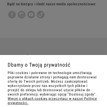
Bądź na bieżąco i śledź nasze media społecznościowe:
TWOJE ZAMÓWIENIE
Dbamy o Twoją prywatność
INFORMACJE
Pliki cookies i pokrewne im technologie umożliwiają
poprawne działanie strony i pomagają nam dostosować
MARKETING
ofertę do Twoich potrzeb. Możesz zaakceptować
wykorzystanie przez nas wszystkich tych plików i
przejść do sklepu lub dostosować użycie plików do
SZKOLENIA
swoich preferencji, wybierając opcję "Dostosuj zgody".
Więcej o plikach cookies przeczytasz w naszej Polityce
prywatności.