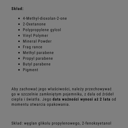
Skład:
4-Methyl-dioxolan-2-one
2-Oxetanone
Polypropylene gylcol
Vinyl Polymer
Mineral Powder
Frag rance
Methyl parabene
Propyl parabene
Butyl parabene
Pigment
Aby zachować jego właściwości, należy przechowywać
go w szczelnie zamkniętym pojemniku, z dala od źródeł
ciepła i światła. Jego
data ważności wynosi aż 2 lata
od
momentu otwarcia opakowania.
Skład:
węglan glikolu propylenowego, 2-fenoksyetanol