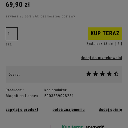
69,90 zł
zawiera 23.00% VAT, bez kosztów dostawy
KUP TERAZ
szt.
Zyskujesz
13
pkt [
?
]
dodaj do przechowalni
Ocena:
Producent:
Kod produktu:
Magnitica Lashes
5903839028281
zapytaj o produkt
poleć znajomemu
dodaj opinię