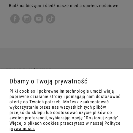
Bądź na bieżąco i śledź nasze media społecznościowe:
TWOJE ZAMÓWIENIE
Dbamy o Twoją prywatność
INFORMACJE
Pliki cookies i pokrewne im technologie umożliwiają
poprawne działanie strony i pomagają nam dostosować
MARKETING
ofertę do Twoich potrzeb. Możesz zaakceptować
wykorzystanie przez nas wszystkich tych plików i
przejść do sklepu lub dostosować użycie plików do
SZKOLENIA
swoich preferencji, wybierając opcję "Dostosuj zgody".
Więcej o plikach cookies przeczytasz w naszej Polityce
prywatności.