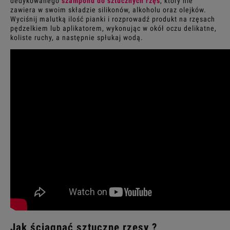
dedykowanego
szamponu do sztucznych rzęs
, który nie
zawiera w swoim składzie silikonów, alkoholu oraz olejków.
Wyciśnij malutką ilość pianki i rozprowadź produkt na rzęsach
pędzelkiem lub aplikatorem, wykonując w okół oczu delikatne,
koliste ruchy, a następnie spłukaj wodą.
Jak ściągnąć
sztuczne rzęsy
?