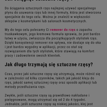
Do ściągania sztucznych rzęs najlepiej używać specjalnego
płynu do usuwania rzęs lub innej formuły, która jest stworzona
specjalnie do tego celu. Można je znaleźć w większości
sklepów z kosmetykami lub salonach kosmetycznych.
My do tego celu polecamy Ci
remover do rzęs
o zapachu
truskawkowym, jego kremowa formuła sprawia, że jest bardzo
łatwy w użyciu, zwłaszcza dla początkujących stylistek rzęs.
Dzięki konsystencji
remover
nie spływa, nie dostaje się do oka
i jest bardzo wygodny w aplikacji, przez co stał się
rozwiązaniem dla tych stylistek, które stawiają na komfort
pracy i zadowolenie swoich klientek.
Jak długo trzymają się
sztuczne rzęsy
?
Czas, przez jaki
sztuczne rzęsy
się utrzymują, może różnić się
w zależności od kilku czynników, takich jak jakość kleju do
rzęs, jakość samej
sztucznej rzęsy
oraz sposób aplikacji lub
metody przedłużania rzęs.
Zwykle, jeśli
sztuczne rzęsy
są prawidłowo nakładane i
pielęgnowane, mogą utrzymać się od 2 do 4 tygodni.
Jednakże, jeśli
sztuczne rzęsy
są niskiej jakości, klej jest