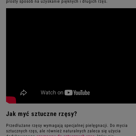
prosty sposób na uzyskanie pięknych i długich rzęs.
Jak myć
sztuczne rzęsy
?
Przedłużane rzęsy wymagają specjalnej pielęgnacji. Do mycia
sztucznych rzęs
, ale również naturalnych zaleca się użycia