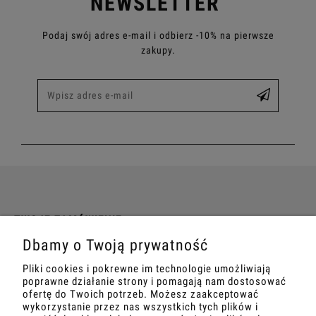
NEWSLETTER
Podaj swój adres e-mail i odbierz -10% na pierwsze
zakupy.
TWOJE ZAMÓWIENIE
Dbamy o Twoją prywatność
INFORMACJE
Pliki cookies i pokrewne im technologie umożliwiają
poprawne działanie strony i pomagają nam dostosować
MARKETING
ofertę do Twoich potrzeb. Możesz zaakceptować
wykorzystanie przez nas wszystkich tych plików i