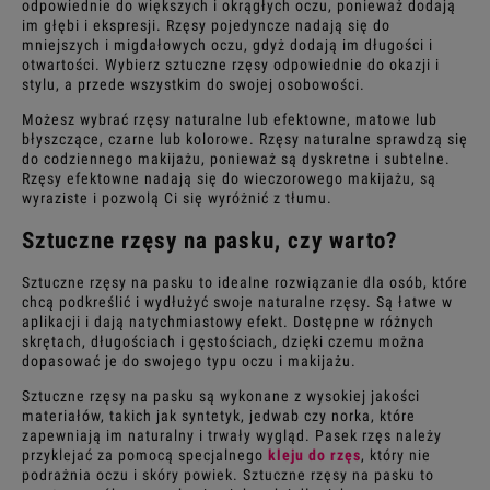
odpowiednie do większych i okrągłych oczu, ponieważ dodają
im głębi i ekspresji. Rzęsy pojedyncze nadają się do
mniejszych i migdałowych oczu, gdyż dodają im długości i
otwartości. Wybierz sztuczne rzęsy odpowiednie do okazji i
stylu, a przede wszystkim do swojej osobowości.
Możesz wybrać rzęsy naturalne lub efektowne,
matowe
lub
błyszczące,
czarne
lub
kolorowe
.
Rzęsy naturalne
sprawdzą się
do codziennego makijażu, ponieważ są
dyskretne i subtelne
.
Rzęsy efektowne nadają się do wieczorowego makijażu, są
wyraziste i pozwolą Ci się wyróżnić z tłumu.
Sztuczne rzęsy
na pasku, czy warto?
Sztuczne rzęsy
na pasku to idealne rozwiązanie dla osób, które
chcą podkreślić i wydłużyć swoje naturalne rzęsy. Są łatwe w
aplikacji i dają natychmiastowy efekt. Dostępne w różnych
skrętach, długościach i gęstościach, dzięki czemu można
dopasować je do swojego typu oczu i makijażu.
Sztuczne rzęsy
na pasku są wykonane z wysokiej jakości
materiałów, takich jak syntetyk, jedwab czy norka, które
zapewniają im naturalny i trwały wygląd. Pasek rzęs należy
przyklejać za pomocą specjalnego
kleju do rzęs
, który nie
podrażnia oczu i skóry powiek.
Sztuczne rzęsy
na pasku to