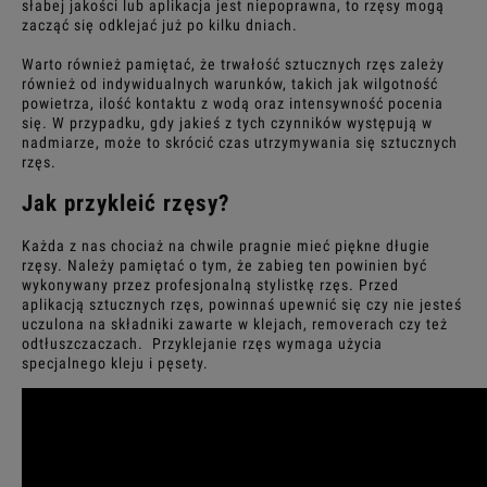
słabej jakości lub aplikacja jest niepoprawna, to rzęsy mogą
zacząć się odklejać już po kilku dniach.
Warto również pamiętać, że trwałość sztucznych rzęs zależy
również od indywidualnych warunków, takich jak wilgotność
powietrza, ilość kontaktu z wodą oraz intensywność pocenia
się. W przypadku, gdy jakieś z tych czynników występują w
nadmiarze, może to skrócić czas utrzymywania się sztucznych
rzęs.
Jak przykleić rzęsy?
Każda z nas chociaż na chwile pragnie mieć
piękne długie
rzęsy
. Należy pamiętać o tym, że zabieg ten powinien być
wykonywany przez profesjonalną stylistkę rzęs. Przed
aplikacją
sztucznych rzęs
, powinnaś upewnić się czy nie jesteś
uczulona na składniki zawarte w klejach,
removerach
czy też
odtłuszczaczach. Przyklejanie rzęs wymaga użycia
specjalnego kleju i
pęsety.