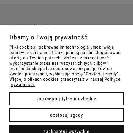
TWOJE ZAMÓWIENIE
Dbamy o Twoją prywatność
INFORMACJE
Pliki cookies i pokrewne im technologie umożliwiają
poprawne działanie strony i pomagają nam dostosować
MARKETING
ofertę do Twoich potrzeb. Możesz zaakceptować
wykorzystanie przez nas wszystkich tych plików i
przejść do sklepu lub dostosować użycie plików do
SZKOLENIA
swoich preferencji, wybierając opcję "Dostosuj zgody".
Więcej o plikach cookies przeczytasz w naszej Polityce
prywatności.
zaakceptuj tylko niezbędne
pokaż pełną wersję strony
dostosuj zgody
Sklep internetowy Shoper Premium
zaakceptuj wszystkie