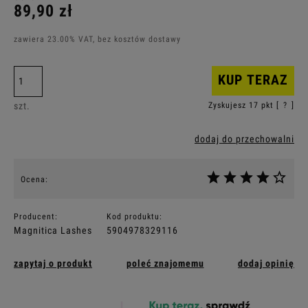
89,90 zł
zawiera 23.00% VAT, bez kosztów dostawy
KUP TERAZ
szt.
Zyskujesz
17
pkt [
?
]
dodaj do przechowalni
Ocena:
Producent:
Kod produktu:
Magnitica Lashes
5904978329116
zapytaj o produkt
poleć znajomemu
dodaj opinię