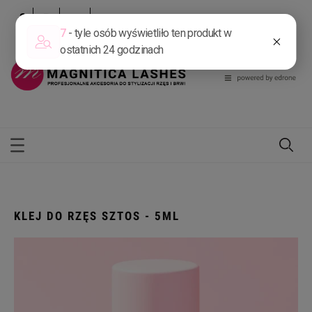
Zarejestruj się
Zaloguj się
KLEJ DO RZĘS SZTOS - 5ML