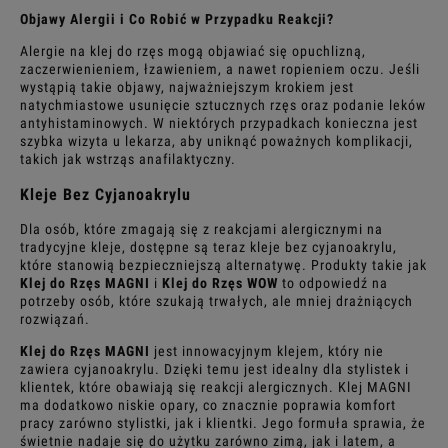
Objawy Alergii i Co Robić w Przypadku Reakcji?
Alergie na klej do rzęs mogą objawiać się opuchlizną,
zaczerwienieniem, łzawieniem, a nawet ropieniem oczu. Jeśli
wystąpią takie objawy, najważniejszym krokiem jest
natychmiastowe usunięcie sztucznych rzęs oraz podanie leków
antyhistaminowych. W niektórych przypadkach konieczna jest
szybka wizyta u lekarza, aby uniknąć poważnych komplikacji,
takich jak wstrząs anafilaktyczny.
Kleje Bez Cyjanoakrylu
Dla osób, które zmagają się z reakcjami alergicznymi na
tradycyjne kleje, dostępne są teraz kleje bez cyjanoakrylu,
które stanowią bezpieczniejszą alternatywę. Produkty takie jak
Klej do Rzęs MAGNI
i
Klej do Rzęs WOW
to odpowiedź na
potrzeby osób, które szukają trwałych, ale mniej drażniących
rozwiązań.
Klej do Rzęs MAGNI
jest innowacyjnym klejem, który nie
zawiera cyjanoakrylu. Dzięki temu jest idealny dla stylistek i
klientek, które obawiają się reakcji alergicznych. Klej MAGNI
ma dodatkowo niskie opary, co znacznie poprawia komfort
pracy zarówno stylistki, jak i klientki. Jego formuła sprawia, że
świetnie nadaje się do użytku zarówno zimą, jak i latem, a