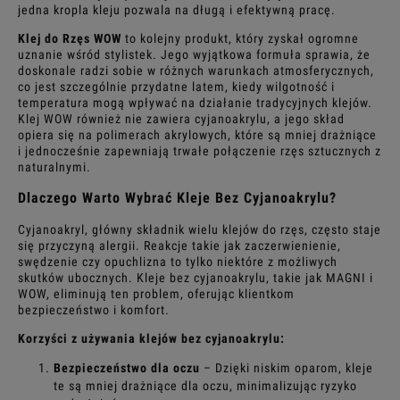
jedna kropla kleju pozwala na długą i efektywną pracę.
Klej do Rzęs WOW
to kolejny produkt, który zyskał ogromne
uznanie wśród stylistek. Jego wyjątkowa formuła sprawia, że
doskonale radzi sobie w różnych warunkach atmosferycznych,
co jest szczególnie przydatne latem, kiedy wilgotność i
temperatura mogą wpływać na działanie tradycyjnych klejów.
Klej WOW również nie zawiera cyjanoakrylu, a jego skład
opiera się na polimerach akrylowych, które są mniej drażniące
i jednocześnie zapewniają trwałe połączenie rzęs sztucznych z
naturalnymi.
Dlaczego Warto Wybrać Kleje Bez Cyjanoakrylu?
Cyjanoakryl, główny składnik wielu klejów do rzęs, często staje
się przyczyną alergii. Reakcje takie jak zaczerwienienie,
swędzenie czy opuchlizna to tylko niektóre z możliwych
skutków ubocznych. Kleje bez cyjanoakrylu, takie jak MAGNI i
WOW, eliminują ten problem, oferując klientkom
bezpieczeństwo i komfort.
Korzyści z używania klejów bez cyjanoakrylu:
Bezpieczeństwo dla oczu
– Dzięki niskim oparom, kleje
te są mniej drażniące dla oczu, minimalizując ryzyko