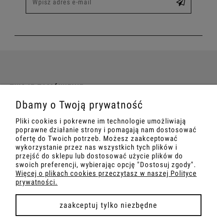
TWOJE ZAMÓWIENIE
Dbamy o Twoją prywatność
INFORMACJE
Pliki cookies i pokrewne im technologie umożliwiają
poprawne działanie strony i pomagają nam dostosować
MARKETING
ofertę do Twoich potrzeb. Możesz zaakceptować
wykorzystanie przez nas wszystkich tych plików i
przejść do sklepu lub dostosować użycie plików do
SZKOLENIA
swoich preferencji, wybierając opcję "Dostosuj zgody".
Więcej o plikach cookies przeczytasz w naszej Polityce
prywatności.
zaakceptuj tylko niezbędne
pokaż pełną wersję strony