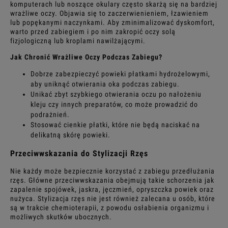
komputerach lub noszące okulary często skarżą się na bardziej
wrażliwe oczy. Objawia się to zaczerwienieniem, łzawieniem
lub popękanymi naczynkami. Aby zminimalizować dyskomfort,
warto przed zabiegiem i po nim zakropić oczy solą
fizjologiczną lub kroplami nawilżającymi.
Jak Chronić Wrażliwe Oczy Podczas Zabiegu?
Dobrze zabezpieczyć powieki płatkami hydrożelowymi,
aby uniknąć otwierania oka podczas zabiegu.
Unikać zbyt szybkiego otwierania oczu po nałożeniu
kleju czy innych preparatów, co może prowadzić do
podrażnień.
Stosować cienkie płatki, które nie będą naciskać na
delikatną skórę powieki.
Przeciwwskazania do Stylizacji Rzęs
Nie każdy może bezpiecznie korzystać z zabiegu przedłużania
rzęs. Główne przeciwwskazania obejmują takie schorzenia jak
zapalenie spojówek, jaskra, jęczmień, opryszczka powiek oraz
nużyca. Stylizacja rzęs nie jest również zalecana u osób, które
są w trakcie chemioterapii, z powodu osłabienia organizmu i
możliwych skutków ubocznych.