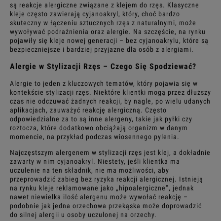
są reakcje alergiczne związane z klejem do rzęs. Klasyczne
kleje często zawierają cyjanoakryl, który, choć bardzo
skuteczny w łączeniu sztucznych rzęs z naturalnymi, może
wywoływać podrażnienia oraz alergie. Na szczęście, na rynku
pojawiły się kleje nowej generacji – bez cyjanoakrylu, które są
bezpieczniejsze i bardziej przyjazne dla osób z alergiami.
Alergie w Stylizacji Rzęs – Czego Się Spodziewać?
Alergie to jeden z kluczowych tematów, który pojawia się w
kontekście stylizacji rzęs. Niektóre klientki mogą przez dłuższy
czas nie odczuwać żadnych reakcji, by nagle, po wielu udanych
aplikacjach, zauważyć reakcję alergiczną. Często
odpowiedzialne za to są inne alergeny, takie jak pyłki czy
roztocza, które dodatkowo obciążają organizm w danym
momencie, na przykład podczas wiosennego pylenia.
Najczęstszym alergenem w stylizacji rzęs jest klej, a dokładnie
zawarty w nim cyjanoakryl. Niestety, jeśli klientka ma
uczulenie na ten składnik, nie ma możliwości, aby
przeprowadzić zabieg bez ryzyka reakcji alergicznej. Istnieją
na rynku kleje reklamowane jako „hipoalergiczne”, jednak
nawet niewielka ilość alergenu może wywołać reakcję –
podobnie jak jedna orzechowa przekąska może doprowadzić
do silnej alergii u osoby uczulonej na orzechy.