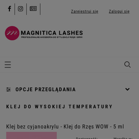
Zarejestruj się
Zaloguj się
OPCJE PRZEGLĄDANIA
Kategorie: [...]
KLEJ DO WYSOKIEJ TEMPERATURY
Kolekcja: (wybierz)
Klej bez cyjanoakrylu - Klej do Rzęs WOW - 5 ml
Pojemność: (wybierz)
Dostępność:
Wysyłka w: