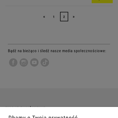
«
»
1
2
Bądź na bieżąco i śledź nasze media społecznościowe:
TWOJE ZAMÓWIENIE
Dbamy o Twoją prywatność