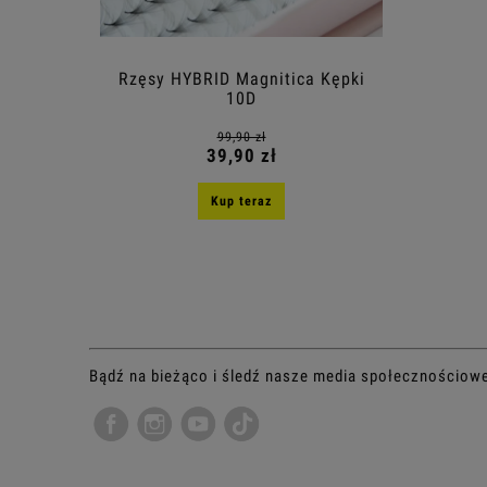
Rzęsy HYBRID Magnitica Kępki
10D
99,90 zł
39,90 zł
Kup teraz
Bądź na bieżąco i śledź nasze media społecznościow