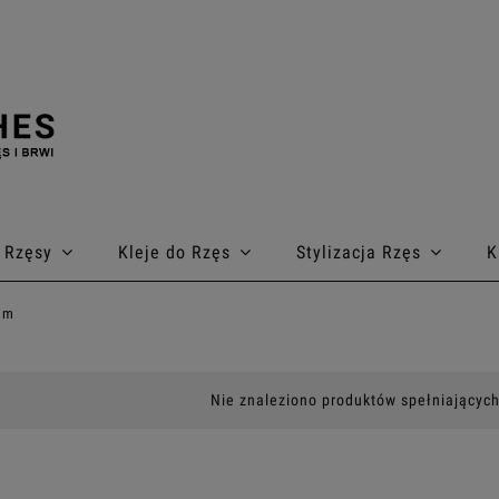
Rzęsy
Kleje do Rzęs
Stylizacja Rzęs
K
mm
Nie znaleziono produktów spełniających