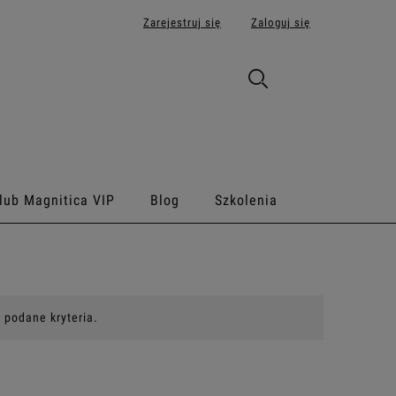
Zarejestruj się
Zaloguj się
lub Magnitica VIP
Blog
Szkolenia
 podane kryteria.