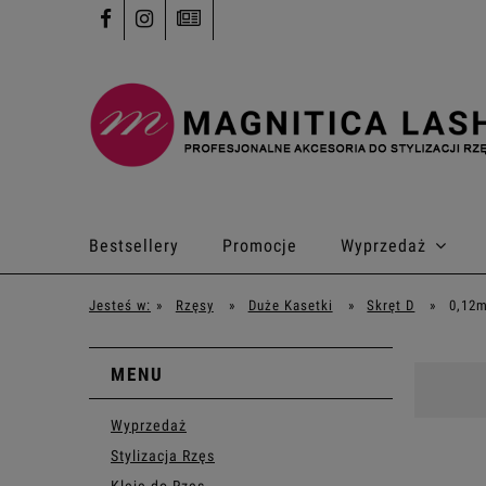
Bestsellery
Promocje
Wyprzedaż
Kontakt
Jesteś w:
»
Rzęsy
»
Duże Kasetki
»
Skręt D
»
0,12
MENU
Wyprzedaż
Stylizacja Rzęs