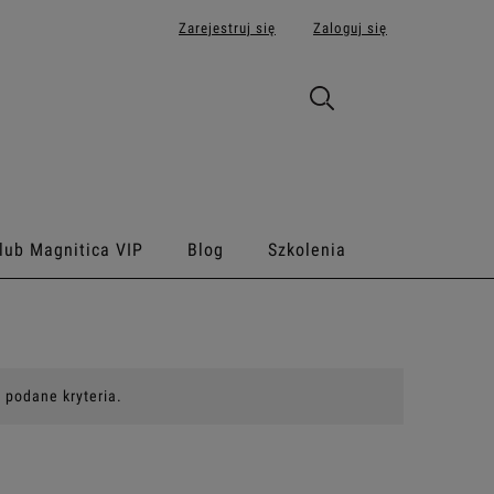
Zarejestruj się
Zaloguj się
lub Magnitica VIP
Blog
Szkolenia
 podane kryteria.