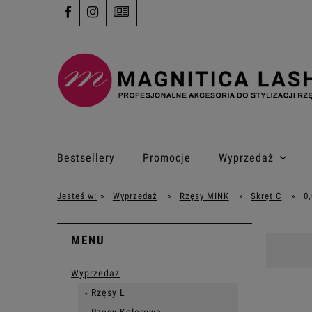
Bestsellery
Promocje
Wyprzedaż
Kontakt
Jesteś w:
»
Wyprzedaż
»
Rzęsy MINK
»
Skręt C
»
0
MENU
Wyprzedaż
Rzęsy L