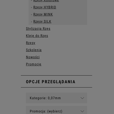
Rzęsy Kolorowe
Rzęsy HYBRID
Rzęsy MINK
Rzęsy SILK
Stylizacja Rzęs
Kleje do Rzęs
Rzęsy
Szkolenia
Nowości
Promocje
OPCJE PRZEGLĄDANIA
Kategorie: 0,07mm
Promocja: (wybierz)