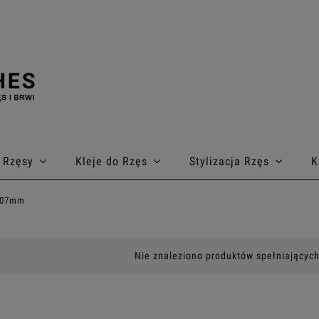
Rzęsy
Kleje do Rzęs
Stylizacja Rzęs
K
,07mm
Nie znaleziono produktów spełniających